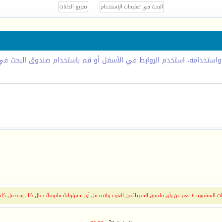
 واستخدامه، استخدم الروابط في الأسفل أو قم باستخدام صندوق البحث في 
 المنشورة لا تعبر عن رأي ملتقى الفيزيائيين العرب ولانتحمل أي مسؤولية قانونية حيال ذلك ويتحمل كات