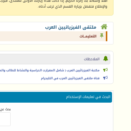
أهلا وسهلا بك زائرنا الكريم، إذا كانت هذه زيارتك الأولى للمنتدى، فيرجى 
والإطلاع فتفضل بزيارة القسم الذي ترغب أدناه.
ملتقى الفيزيائيين العرب
التعليمـــات
الملاحظات
مكتبة الفيزيائيين العرب ( شامل المقرارت الدراسية والنشاط للطالب والمعل
قناة ملتقى الفيزيائيين العرب في التليجرام
البحث في تعليمات الإستخدام
بحث عن 