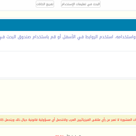
 واستخدامه، استخدم الروابط في الأسفل أو قم باستخدام صندوق البحث في 
 المنشورة لا تعبر عن رأي ملتقى الفيزيائيين العرب ولانتحمل أي مسؤولية قانونية حيال ذلك ويتحمل كات