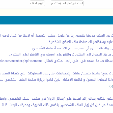
 العضو حددها بنفسه, إما عن طريق عملية التسجيل أو لاحقا من خلال لوحة ال
ر عليه وستظهر لك صفحة ملف العضو الشخصية.
دى, والضغط على أي اسم ستفتح لك صفحة ملفه الشخصي.
ق الدخول الى المنتديات والنقر على اسمك في النافبار اعلى المنتدى.
منتدى كمثال: http://www.example.com/member.php?username=<اسم العضو>
عني'. وايضا يتضمن بيانات الإحصائيات, مثل عدد المشاركات التي كتبها العضو وت
(اذا ادخلها العضو), و قائمة الأعضاء الذين قاموا بزيارة صفحة الملف الشخصي للع
(؟)
.
. لكتابة رسالة زائر, اضغط على 'رسائل الزوار' في صفحة الملف الشخصي, واستخ
دة من قبل كل زوار الملف الشخصي, يتضمن ذلك الضيوف ومحركات البحث اذا اتاحت