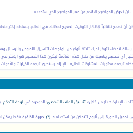
 ، لن تعرض المواضيع الاقدم من عمر المواضيع الذي ستحدده
ن أن تصحح تلقائيآ لإظهار التوقيت الصحيح لمكانك في العالم. ببساطة إختر منطقة
الة لأعضاء تتوفر لديك ثلاثة أنواع من الواجهات لتنسيق النصوص والرسائل وهي ا
ختيار أي تصميم يناسبك من خلال هذه القائمة ليكون هذا التصميم هو الإفتراضي 
مكنه ترجمة محتويات المشاركات الحالية ، الإ إنه يستطيع ترجمة الخيارات والأدوات
 الإدارة هذا) من خلالe '
تنسيق الملف الشخصي
' الموجود في
لوحة التحكم
. 
لى تحميل الصورة إلى ألبوم لتتمكن من استخدامها
(?)
. صورة الخلفية فقط يمكن اس