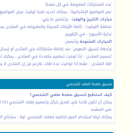
'عدد المشاركات المعروضة في كل صفحة'
'عمر المواضيع الإفتراضية' - يمكنك تحديد فترة توقيت عرض المواضيع
خيارات التاريخ والوقت
- وتتضمن ما يلي:
'منطقة التوقيت' - كافة الأوقات المدونة والمعروضه في المنتدى يمك
'بداية الأسبوع' - في التقويم.
الخيارات المتنوعة
وتتضمن:
'واجهة تنسيق النصوص' -عند إضافة مشاركاتك في المنتدى أو إرسال رس
'تصميم المنتدى' - إذا توفرت تصاميم متعددة في المنتدى ، يمكنك ا
'لغة المنتدى' - فقط اذا توافرت عدة لغات. بالرغم من إن المنتدى لا ي
تنسيق صفحة الملف الشخصي
كيف استطيع تنسيق صفحة ملفي الشخصي؟
يمكن أن تكون قادرا على تعديل شكل وتصميم ملفك الشخصي (اذا اتاحت
على الصفحه.
يمكنك ايضا استخدام الصور كخلفيه لملفك الشخصي. اولا ، ستحتاج ا