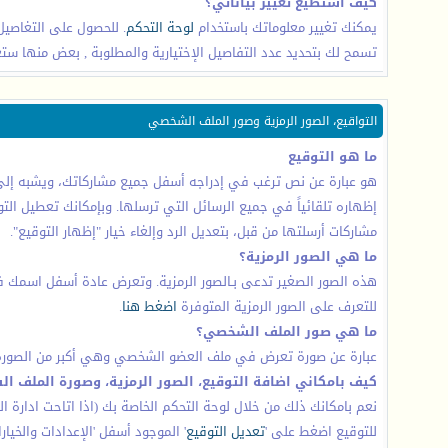
كيف استطيع تغيير بياناتي؟
يمكنك تغيير معلوماتك باستخدام
لوحة التحكم
. للحصول على التغاصيل
تسمح لك بتحديد عدد التفاصيل الإختيارية والمطلوبة , بعض منها ستعر
التواقيع، الصور الرمزية وصور الملف الشخصي
ما هو التوقيع
هو عبارة عن نص ترغب في إدراجه أسفل جميع مشاركاتك، ويشبه إلى حد
إظهاره تلقائياً في جميع الرسائل التي ترسلها. وبإمكانك تعطيل التو
مشاركات أرسلتها من قبل، بتعديل الرد وإلغاء خيار "إظهار التوقيع".
ما هي الصور الرمزية؟
هذه الصور الصغير تدعى بـالصور الرمزية. وتعرض عادة أسفل اسمك في
للتعرف على الصور الرمزية المتوفرة
اضغط هنا
.
ما هي صور الملف الشخصي؟
عبارة عن صورة تعرض في ملف العضو الشخصي وهي أكبر من الصورة ا
كيف بامكاني اضافة التوقيع، الصور الرمزية، وصورة الملف 
نعم بامكانك ذلك من خلال لوحة التحكم الخاصة بك (اذا اتاحت ادارة ال
للتوقيع اضغط على '
تعديل التوقيع
' الموجود أسفل 'الإعدادات والخيار