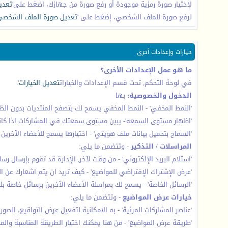
لإختيار صورة رمزية موجودة أو رفع صورة من جهازك، اضغط على'
تعديل
لرفع صورة للملف الشخصي، إضغط على '
تعديل صورة الملف الشخص
خيارات وإعدادات أخرى
ما هو عمل الإعدادات الأخرى؟
في لوحة التحكم, تحت قسم الإعدادات والخيارات
تعديل الخيارات
'.
الدخول والخصوصية:
بها
'النمط المخفي' - النمط المخفي يسمح لك بتصفح المنتديات بدون الظه
'اظهار مستوى السمعه'- يبين مستوى سمعتك في المشاركات اذا كانت
'السماح بتحميل بيانات ملف هويتي' - اختيارها يسمح للأعضاء الآخرين
المراسلات / التذكير
- وتتضمن ما يلي:
'استلام البريد الإلكتروني' - من وقت لآخر, الإدارة قد تقوم بإرسال ر
'عرض الإشتراك الإفتراضي للمواضيع' - كيف تريد ان يتم اشعارك عن ا
'الرسائل الخاصة' - يسمح لك بمراسلة الأعضاء الآخرين برسائل خاصة ب
خيارات عرض المواضيع
- وتتضمن ما يلي:
'عناصر المشاركات المرئية' - به الامكانية لتفعيل عرض التواقيع، الصو
'طريقة عرض المواضيع' - من هنا يمكنك اختيار الطريقة المناسبة وا