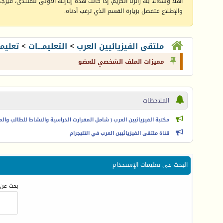
أهلا وسهلا بك زائرنا الكريم، إذا كانت هذه زيارتك الأولى للمنتدى، فيرجى 
والإطلاع فتفضل بزيارة القسم الذي ترغب أدناه.
ملتقى الفيزيائيين العرب
>
التعليمـــات
>
تعليم
مميزات الملف الشخصي للعضو
الملاحظات
مكتبة الفيزيائيين العرب ( شامل المقرارت الدراسية والنشاط للطالب والمعل
قناة ملتقى الفيزيائيين العرب في التليجرام
البحث في تعليمات الإستخدام
بحث عن 