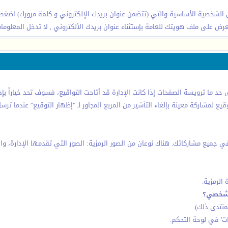
 الشخصية الأساسية والتي (تتضمن عنوان بريدك الإلكتروني و كلمة مرورك) اضغط 
ض على ملف هويتك للعامة بإستثناء عنوان بريدك الألكتروني , لا تدخل المعلومات 
 ما ترويسة الصفحات إذا كانت الإدارة قد أتاحت التواقيع، فسوف تحد خياراً بإد
قيع لمشاركة معينة بإلغاء التأشير من المربع المجاور لـ "إظهار التوقيع" عندما
 جميع مشاركاتك. هناك نوعان من الصور الرمزية: الصور التي تقدمها الإدارة، وا
لرمزية.
الشخصي؟
منتدى ذلك).
ات' في لوحة التحكم.