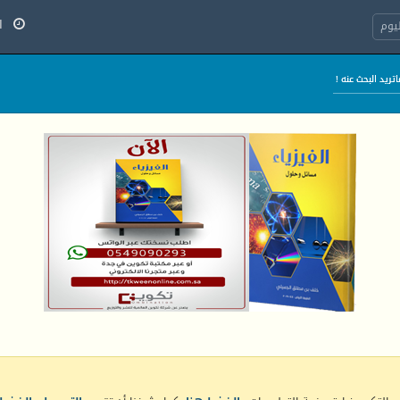
الأح
يوم