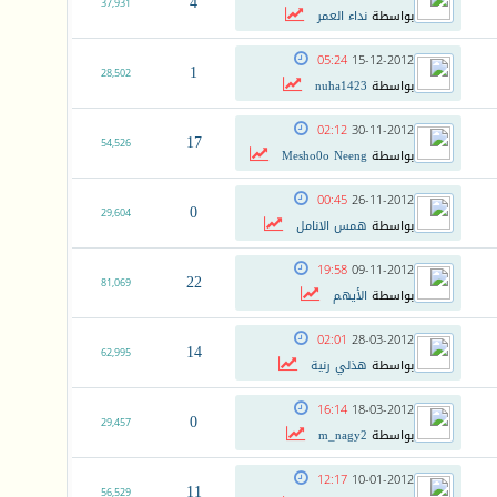
4
37,931
بواسطة
نداء العمر
05:24
15-12-2012
1
28,502
بواسطة
nuha1423
02:12
30-11-2012
17
54,526
بواسطة
Mesho0o Neeng
00:45
26-11-2012
0
29,604
بواسطة
همس الانامل
19:58
09-11-2012
22
81,069
بواسطة
الأيهم
02:01
28-03-2012
14
62,995
بواسطة
هذلي رنية
16:14
18-03-2012
0
29,457
بواسطة
m_nagy2
12:17
10-01-2012
11
56,529