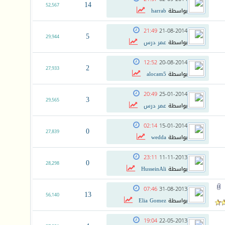
14
52,567
بواسطة
harrab
21:49
21-08-2014
5
29,944
بواسطة
عمر درس
12:52
20-08-2014
2
27,933
بواسطة
alocam5
20:49
25-01-2014
3
29,565
بواسطة
عمر درس
02:14
15-01-2014
0
27,839
بواسطة
wedda
23:11
11-11-2013
0
28,298
بواسطة
HusseinAli
07:46
31-08-2013
13
56,140
بواسطة
Elia Gomez
19:04
22-05-2013