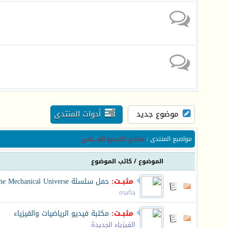
موضوع جديد
أدوات المنتدى
مواضيع المنتدى
:
منتدى الفيديو العـــــلمي
الموضوع
/
كاتب الموضوع
مثبــت:
حمل سلسلة The Mechanical Universe الراائعة
mafia
مثبــت:
مكتبة فيديو الرياضيات والفيزياء
الفيزياء الجديدة