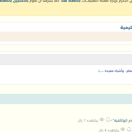
التكرم بزيارة صفحة التعليمـــات،
بالضغط هنا
. كما يشرفنا أن تقوم
بالتسجيل بالضغط 
يمية
م ، وأشياء مفيدة .....)


ام الوثائقية">
يشاهده 7 زائر


يشاهده 8 زائر