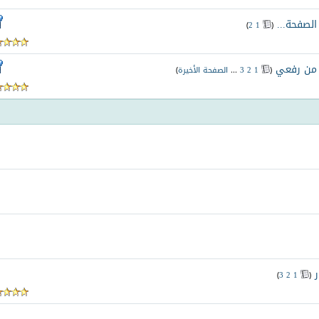
‏
)
2
1
(
. من رفعي
‏
(
1
2
3
...
الصفحة الأخيرة
)
‏
)
3
2
1
(