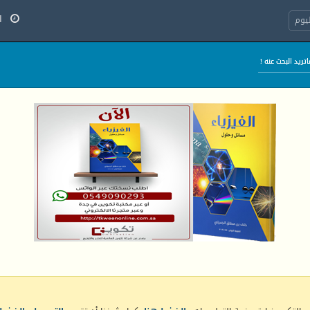
السب
يوم