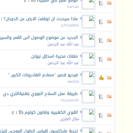
موقع مميز في الفيزياء
‏
)
2
1
(
harrab
ماذا سيحدث ان توقفت الارض عن الدوران؟ |
a7m3d955
الجديد عن موضوع الوصول الى القمر والسي
عبد الله عبد الرحمن
ملفات محيرة اسحاق نيوتن
عبد الله عبد الرحمن
فيديو قصير "مصادم الهادرونات الكبير "
wedda
طريقة عمل السلاح النووي بتقنيةالثري دي
HusseinAli
القوي الكهربيه وقانون كولوم
‏
)
2
1
(
منال العنزى
تجربة مايكلسون لقياس الطول الموجي لليزر