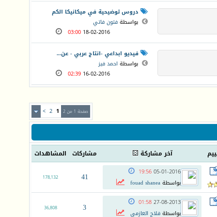
دروس توضيحية في ميكانيكا الكم
بواسطة
فتون فاتي
03:00
18-02-2016
فيديو ابداعي -انتاج عربي - عن...
بواسطة
احمد فيز
02:39
16-02-2016
>
2
1
صفحة 1 من 2
ييم
آخر مشاركة
مشاركات
المشاهدات
19:56
05-01-2016
41
178,132
بواسطة
fouad shanea
01:58
27-08-2013
3
36,808
بواسطة
فلاح العازمي