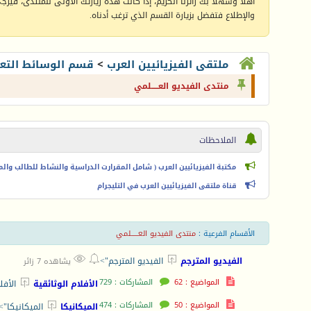
أهلا وسهلا بك زائرنا الكريم، إذا كانت هذه زيارتك الأولى للمنتدى، فيرجى 
والإطلاع فتفضل بزيارة القسم الذي ترغب أدناه.
ملتقى الفيزيائيين العرب
>
قسم الوسائط التعل
منتدى الفيديو العـــــلمي
الملاحظات
مكتبة الفيزيائيين العرب ( شامل المقرارت الدراسية والنشاط للطالب والمعل
قناة ملتقى الفيزيائيين العرب في التليجرام
الأقسام الفرعية
:
منتدى الفيديو العـــــلمي



الفيديو المترجم
الفيديو المترجم">
يشاهده 7 زائر
المواضيع : 62
المشاركات : 729

الأفلام الوثائقية
الأفل
المواضيع : 50
المشاركات : 474

الميكانيكا
الميكانيكا">