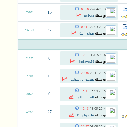
09:50
22-04-2013
16
63,821
بواسطة
gadwra
01:41
29-03-2012
42
132,949
بواسطة
هذلي رنية
17:17
05-03-2016
0
31,207
بواسطة
Bashayer.M
21:38
22-11-2015
0
31,980
بواسطة
عبدلله ابن عبدلله
18:37
18-03-2015
0
28,659
بواسطة
ناصر اللحياني
19:18
13-09-2014
27
72,959
بواسطة
I'm physicist
21:57
02-09-2014