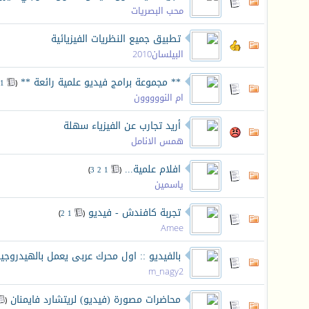
محب البصريات
تطبيق جميع النظريات الفيزيائية
البيلسان2010
** مجموعة برامج فيديو علمية رائعة **
‏
1
(
ام النووووون
أريد تجارب عن الفيزياء سهلة
همس الانامل
افلام علمية...
‏
)
3
2
1
(
ياسمين
تجربة كافندش - فيديو
‏
)
2
1
(
Amee
بالفيديو :: اول محرك عربى يعمل بالهيدروجي
m_nagy2
محاضرات مصورة (فيديو) لريتشارد فايمنان
‏
(