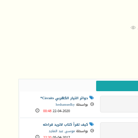

دوائر التيار الكهربي Circuits*
بواسطة
heshamsedky
00:48
22-04-2020
كيف تقرأ كتاب لاتريد قراءته
بواسطة
موسى عبد الماجد
22:20
05-04-2017