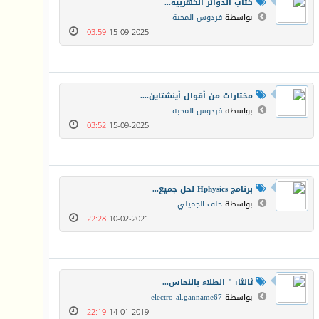
كتاب الدوائر الكهربية...
بواسطة
فردوس المحبة
03:59
15-09-2025
مختارات من أقوال أينشتاين....
بواسطة
فردوس المحبة
03:52
15-09-2025
برنامج Hphysics لحل جميع...
بواسطة
خلف الجميلي
22:28
10-02-2021
ثالثا: " الطلاء بالنحاس...
بواسطة
electro al.ganname67
22:19
14-01-2019