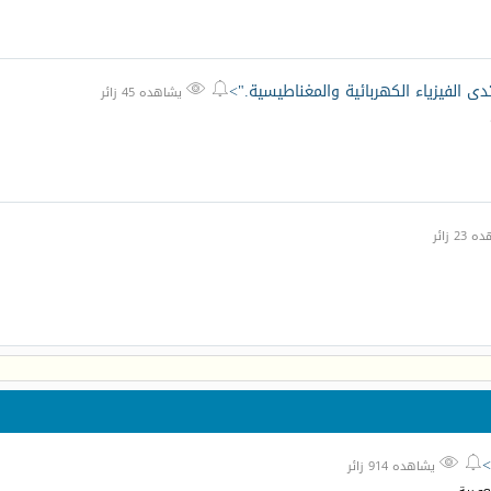
دى الفيزياء الكهربائية والمغناطيسية.">


يشاهده 45 زائر
2 زائر
>


يشاهده 914 زائر