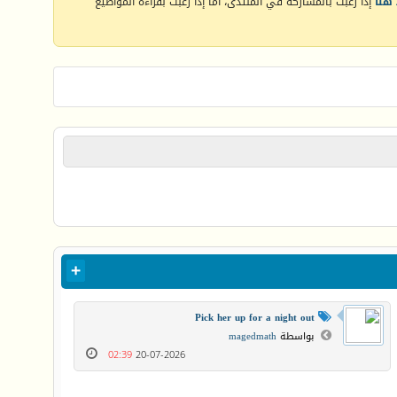
هنا
إذا رغبت بالمشاركة في المنتدى، أما إذا رغبت بقراءة المواضيع
Pick her up for a night out
بواسطة
magedmath
02:39
20-07-2026