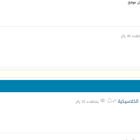
كل موقع.
 40 زائر
 الكلاسيكية.">


يشاهده 25 زائر