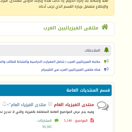
أهلا وسهلا بك زائرنا الكريم، إذا كانت هذه زيارتك الأولى للمنتدى، فيرجى 
والإطلاع فتفضل بزيارة القسم الذي ترغب أدناه.
ملتقى الفيزيائيين العرب
الملاحظات
مكتبة الفيزيائيين العرب ( شامل المقرارت الدراسية والنشاط للطالب والمعل
قناة ملتقى الفيزيائيين العرب في التليجرام
قسم المنتديات العامة
منتدى الفيزياء العام
منتدى الفيزياء العام">



وفيه يتم عرض المواضيع العامة المتعلقة بالفيزياء والتي لا تندرج ت
المواضيع : 5,146
المشاركات :
39,382