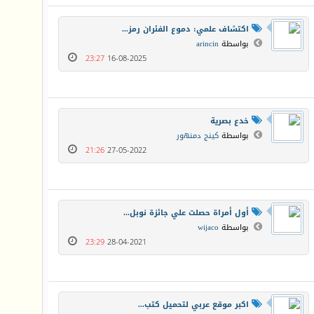
اكتشاف علمي: دموع الفئران رمز...
بواسطة
arincin
23:27
16-08-2025
خدع بصرية
بواسطة
كينج دمنهور
21:26
27-05-2022
أول أمراة حصلت علي جائزة نوبل...
بواسطة
wijaco
23:29
28-04-2021
اكبر موقع عربي لتحميل كتب...