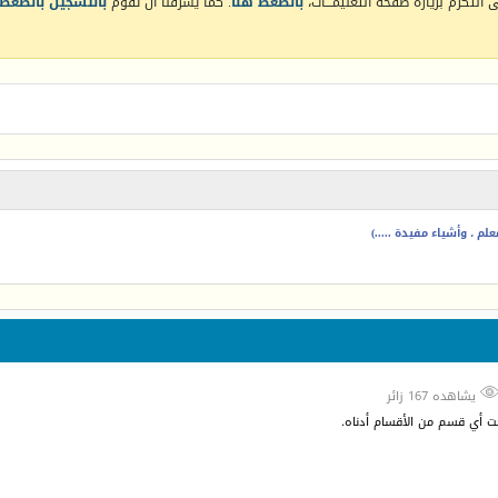
التكرم بزيارة صفحة التعليمـــات،
بالضغط هنا
. كما يشرفنا أن تقوم
بالتسجيل بالضغط 
م ، وأشياء مفيدة .....)
يشاهده 167 زائر
حت أي قسم من الأقسام أدناه.