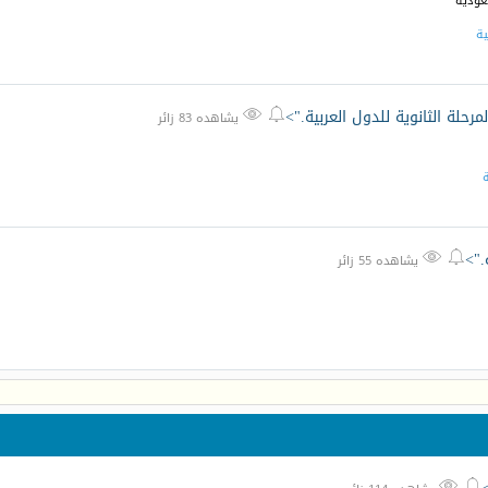
سعودية
ية
لمرحلة الثانوية للدول العربية.">


يشاهده 83 زائر
ة
.">


يشاهده 55 زائر

