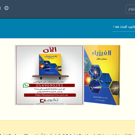
السب
يوم