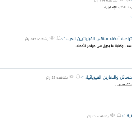
يشاهده 114 زائر
ة الكتب الإنجليزية
ة
راحـــة أعضاء ملتقى الفيزيائيين العرب.">


يشاهده 349 زائر
دهم ، وكتابة ما يجول في خواطر الأعضاء.
سائل والتمارين الفيزيائية.">


يشاهده 55 زائر
لمتخصصين. .
ئية.">


يشاهده 65 زائر