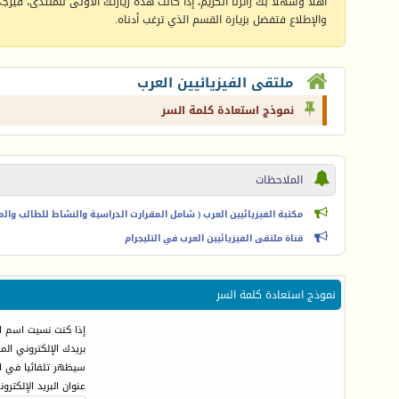
أهلا وسهلا بك زائرنا الكريم، إذا كانت هذه زيارتك الأولى للمنتدى، فيرجى 
والإطلاع فتفضل بزيارة القسم الذي ترغب أدناه.
ملتقى الفيزيائيين العرب
نموذج استعادة كلمة السر
الملاحظات
مكتبة الفيزيائيين العرب ( شامل المقرارت الدراسية والنشاط للطالب والمعل
قناة ملتقى الفيزيائيين العرب في التليجرام
نموذج استعادة كلمة السر
إذا كنت نسيت اسم ال
بريدك الإلكتروني ال
سيظهر تلقائيا في ال
عنوان البريد الإلكترون