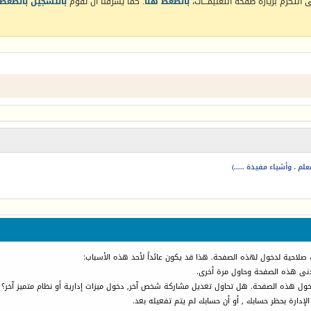
التكرم بزيارة صفحة التعليمـــات،
بالضغط هنا
. كما يشرفنا أن تقوم
بالتسجيل بالضغط 
م ، وأشياء مفيدة .....)
 صلاحية لدخول لهذه الصفحة. هذا قد يكون عائداً لأحد هذه الأسباب:
أدنى هذه الصفحة وحاول مرة أخرى.
دخول هذه الصفحة. هل تحاول تعديل مشاركة شخص آخر, دخول ميزات إدارية أو نظام متميز آخر؟
الإدارة بحظر حسابك , أو أن حسابك لم يتم تفعيله بعد.