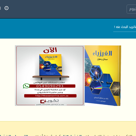
الج
يوم