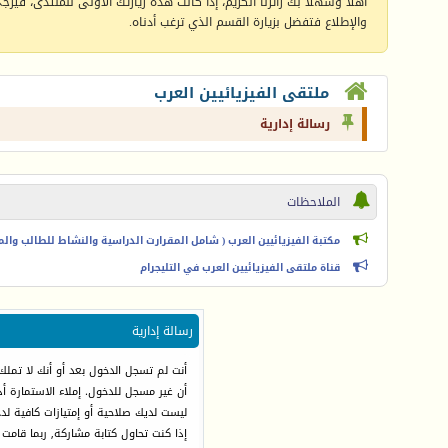
أهلا وسهلا بك زائرنا الكريم، إذا كانت هذه زيارتك الأولى للمنتدى، فيرجى 
والإطلاع فتفضل بزيارة القسم الذي ترغب أدناه.
ملتقى الفيزيائيين العرب
رسالة إدارية
الملاحظات
مكتبة الفيزيائيين العرب ( شامل المقرارت الدراسية والنشاط للطالب والمعل
قناة ملتقى الفيزيائيين العرب في التليجرام
رسالة إدارية
أنت لم تسجل الدخول بعد أو أنك لا تملك
أن غير مسجل للدخول. إملاء الاستمارة 
ليست لديك صلاحية أو إمتيازات كافية ل
إذا كنت تحاول كتابة مشاركة, ربما قامت 