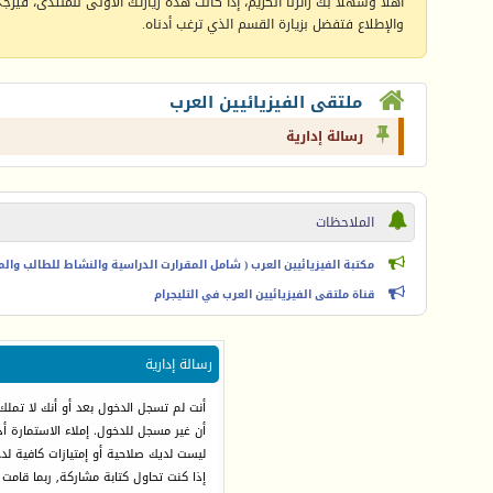
أهلا وسهلا بك زائرنا الكريم، إذا كانت هذه زيارتك الأولى للمنتدى، فيرجى 
والإطلاع فتفضل بزيارة القسم الذي ترغب أدناه.
ملتقى الفيزيائيين العرب
رسالة إدارية
الملاحظات
مكتبة الفيزيائيين العرب ( شامل المقرارت الدراسية والنشاط للطالب والمعل
قناة ملتقى الفيزيائيين العرب في التليجرام
رسالة إدارية
أنت لم تسجل الدخول بعد أو أنك لا تملك
أن غير مسجل للدخول. إملاء الاستمارة 
ليست لديك صلاحية أو إمتيازات كافية ل
إذا كنت تحاول كتابة مشاركة, ربما قامت 