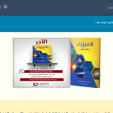
الج
يوم