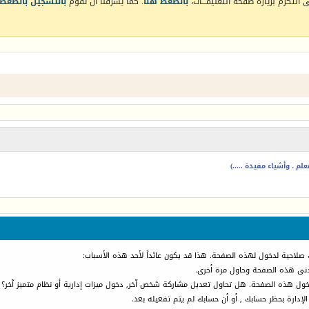
التكرم بزيارة صفحة التعليمـــات،
بالضغط هنا
. كما يشرفنا أن تقوم
بالتسجيل بالضغط 
م ، وأشياء مفيدة .....)
 صلاحية لدخول لهذه الصفحة. هذا قد يكون عائداً لأحد هذه الأسباب:
أدنى هذه الصفحة وحاول مرة أخرى.
دخول هذه الصفحة. هل تحاول تعديل مشاركة شخص آخر, دخول ميزات إدارية أو نظام متميز آخر؟
الإدارة بحظر حسابك , أو أن حسابك لم يتم تفعيله بعد.