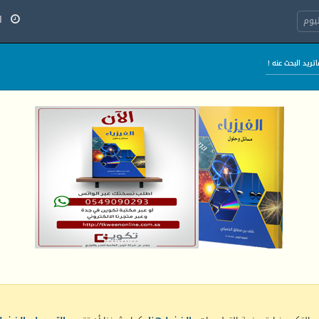
الج
يوم