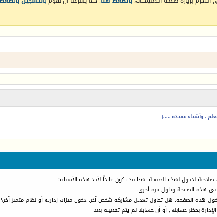
التكرم بزيارة صفحة التعليمـــات،
بالضغط هنا
. كما يشرفنا أن تقوم
بالتسجيل بالضغط 
م ، وأشياء مفيدة .....)
 صلاحية لدخول لهذه الصفحة. هذا قد يكون عائداً لأحد هذه الأسباب:
أدنى هذه الصفحة وحاول مرة أخرى.
دخول هذه الصفحة. هل تحاول تعديل مشاركة شخص آخر, دخول ميزات إدارية أو نظام متميز آخر؟
الإدارة بحظر حسابك , أو أن حسابك لم يتم تفعيله بعد.