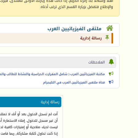
أهلا وسهلا بك زائرنا الكريم، إذا كانت هذه زيارتك الأولى للمنتدى، فيرجى 
والإطلاع فتفضل بزيارة القسم الذي ترغب أدناه.
ملتقى الفيزيائيين العرب
رسالة إدارية
الملاحظات
مكتبة الفيزيائيين العرب ( شامل المقرارت الدراسية والنشاط للطالب والمعل
قناة ملتقى الفيزيائيين العرب في التليجرام
رسالة إدارية
أنت لم تسجل الدخول بعد أو أنك لا تملك
أن غير مسجل للدخول. إملاء الاستمارة 
ليست لديك صلاحية أو إمتيازات كافية ل
إذا كنت تحاول كتابة مشاركة, ربما قامت 