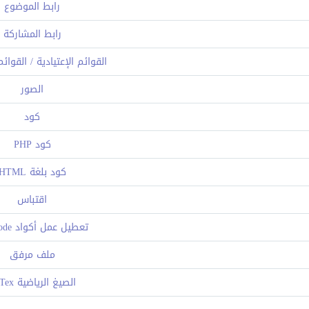
رابط الموضوع
رابط المشاركة
القوائم الإعتيادية / القوائ
الصور
كود
كود PHP
كود بلغة HTML
اقتباس
تعطيل عمل أكواد BB Code
ملف مرفق
الصيغ الرياضية LaTex