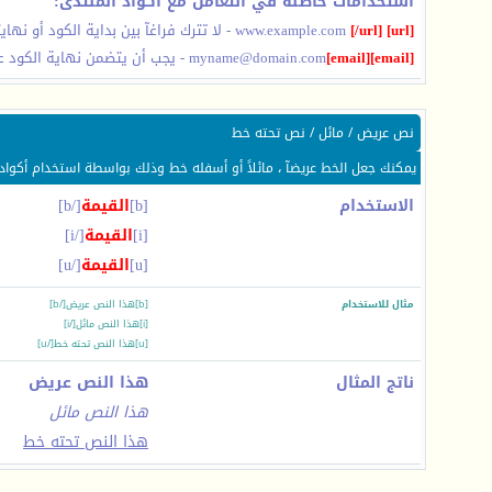
استخدامات خاطئة في التعامل مع أكواد المنتدى:
[url]
www.example.com
[/url]
- لا تترك فراغآ بين بداية الكود أو نه
[email]
[email]
myname@domain.com
- يجب أن يتضمن نهاية الكود ع
نص عريض / مائل / نص تحته خط
يمكنك جعل الخط عريضآ ، مائلاً أو أسفله خط وذلك بواسطة استخدام أكواد 
الاستخدام
[b]
القيمة
[/b]
[i]
القيمة
[/i]
[u]
القيمة
[/u]
مثال للاستخدام
[b]هذا النص عريض[/b]
[i]هذا النص مائل[/i]
[u]هذا النص تحته خط[/u]
ناتج المثال
هذا النص عريض
هذا النص مائل
هذا النص تحته خط