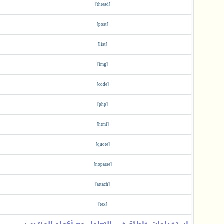
[thread]
[post]
[list]
[img]
[code]
[php]
[html]
[quote]
[noparse]
[attach]
[tex]