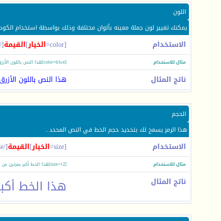
اللون
يمكنك تغيير لون جملة معينه بألوان مختلفة وذلك بواسطة استخدام الكود ا
الاستخدام
[color=
الخيار
]
القيمة
[/color]
مثال للاستخدام
[color=blue]هذا النص باللون الأزرق[/color]
ناتج المثال
هذا النص باللون الأزرق
الحجم
هذا الرمز يسمح لك بتحديد حجم الخط في النص المحدد .
الاستخدام
[size=
الخيار
]
القيمة
[/size]
مثال للاستخدام
[size=+2]هذا الخط أكبر بمرتين عن الخط العادي[/size]
ناتج المثال
هذا الخط أكبر