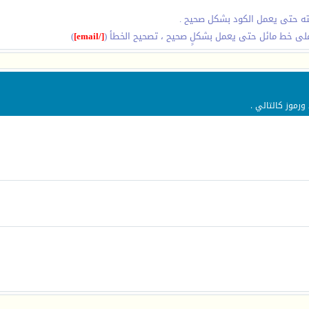
ايته حتى يعمل الكود بشكل صحيح .
لى خط مائل حتى يعمل بشكلٍ صحيح ، تصحيح الخطأ (
[/email]
)
ورموز كالتالي .