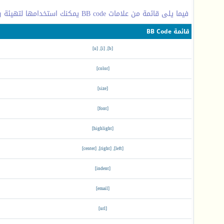
فيما يلى قائمة من علامات BB code يمكنك استخدامها لتهيئة رسائلك.
قائمة BB Code
[u]
,
[i]
,
[b]
[color]
[size]
[font]
[highlight]
[center]
,
[right]
,
[left]
[indent]
[email]
[url]