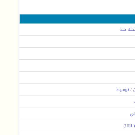
حته خط
ين / توسيط
وني
)