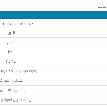
نص عريض / مائل / نص ت
اللون
الحجم
الخط
لون بارز
باتجاه اليسار / باتجاه اليم
متساوي الأطراف
رابط البريد الإلكتر
روابط عناوين المواقع (URL