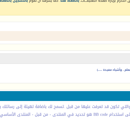
التكرم بزيارة صفحة التعليمـــات،
بالضغط هنا
. كما يشرفنا أن تقوم
بالتسجيل بالضغط 
م ، وأشياء مفيدة .....)
يتم ايقاف (كسر) النسق من الصفحات التي تشاهدها. القدرة على استخدام BB code هو تحديد ف