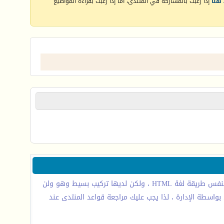
هنا
إذا رغبت بالمشاركة في المنتدى، أما إذا رغبت بقراءة المواضيع
BB code عبارة عن مجموعة من الأكواد المشتقة من لغة (html) والتي تكون قد تعرفت عليها من قبل .تسمح لك باضافة تهيئة إلى رسائلك بنفس طريقة لغة HTML ، ولكن لديها تركيب بسيط وهو ولن
ي المنتدى - من قبل - المنتدى الأساسي بواسطة الإدارة ، لذا يجب عليك مراجعة قواعد المنتدى عند