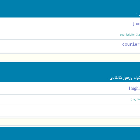
 .
د ورموز كالتالي .