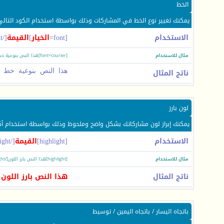
الخط
يمكنك تغيير نوع الخط في المشاركات وذلك بواسطة استخدام الكود التالي
الاستخدام
[font=
الخيار
]
القيمة
[/font]
مثال للاستخدام
[font=courier]هذا النص بنوعية خط courier[/font]
ناتج المثال
هذا النص بنوعية خط courier
لون بارز
يمكنك إبراز لون مشاركاتك بشكل واضح وملحوظ وذلك بواسطة استخدام أكوا
الاستخدام
[highlight]
القيمة
[/highlight]
مثال للاستخدام
[highlight]هذا النص بارز اللون[/highlight]
ناتج المثال
هذا النص بارز اللون
باتجاه اليسار / باتجاه اليمين / توسيط