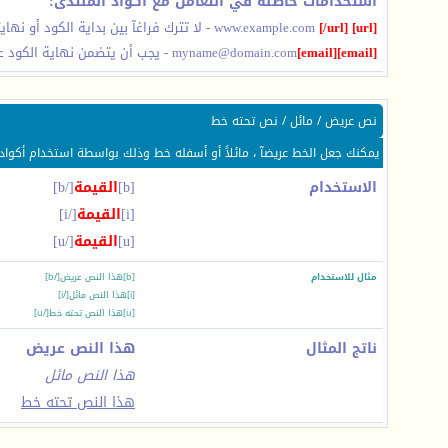
استخدامات خاطئة في التعامل مع أكواد المنتدى:
[url]
www.example.com
[/url]
- لا تترك فراغآ بين بداية الكود أو نه
[email]
[email]
myname@domain.com
- يجب أن يتضمن نهاية الكود ع
نص عريض / مائل / نص تحته خط
يمكنك جعل الخط عريضآ ، مائلاً أو أسفله خط وذلك بواسطة استخدام أكواد 
الاستخدام
[b]
القيمة
[/b]
[i]
القيمة
[/i]
[u]
القيمة
[/u]
مثال للاستخدام
[b]هذا النص عريض[/b]
[i]هذا النص مائل[/i]
[u]هذا النص تحته خط[/u]
ناتج المثال
هذا النص عريض
هذا النص مائل
هذا النص تحته خط