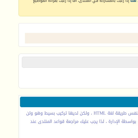
هنا
إذا رغبت بالمشاركة في المنتدى، أما إذا رغبت بقراءة المواضيع
BB code عبارة عن مجموعة من الأكواد المشتقة من لغة (html) والتي تكون قد تعرفت عليها من قبل .تسمح لك باضافة تهيئة إلى رسائلك بنفس طريقة لغة HTML ، ولكن لديها تركيب بسيط وهو ولن
ي المنتدى - من قبل - المنتدى الأساسي بواسطة الإدارة ، لذا يجب عليك مراجعة قواعد المنتدى عند