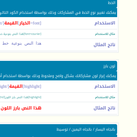
الخط
يمكنك تغيير نوع الخط في المشاركات وذلك بواسطة استخدام الكود التالي
الاستخدام
[font=
الخيار
]
القيمة
[/font]
مثال للاستخدام
[font=courier]هذا النص بنوعية خط courier[/font]
ناتج المثال
هذا النص بنوعية خط courier
لون بارز
يمكنك إبراز لون مشاركاتك بشكل واضح وملحوظ وذلك بواسطة استخدام أكوا
الاستخدام
[highlight]
القيمة
[/highlight]
مثال للاستخدام
[highlight]هذا النص بارز اللون[/highlight]
ناتج المثال
هذا النص بارز اللون
باتجاه اليسار / باتجاه اليمين / توسيط