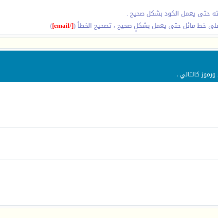
ايته حتى يعمل الكود بشكل صحيح .
لى خط مائل حتى يعمل بشكلٍ صحيح ، تصحيح الخطأ (
[/email]
)
ورموز كالتالي .