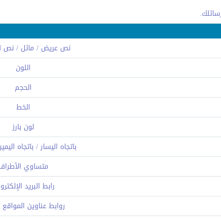
نص عريض / مائل / نص ت
اللون
الحجم
الخط
لون بارز
باتجاه اليسار / باتجاه اليم
متساوي الأطراف
رابط البريد الإلكتر
روابط عناوين المواقع (URL