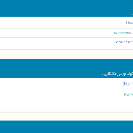
 .
د ورموز كالتالي .