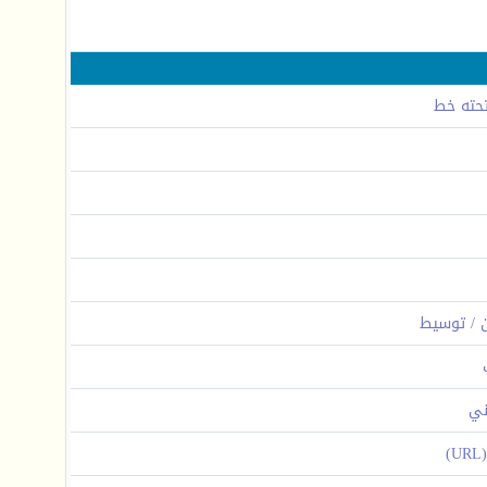
حته خط
ين / توسيط
وني
)