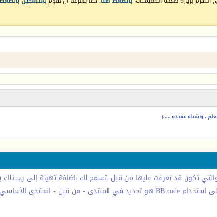
التكرم بزيارة صفحة التعليمـــات،
بالضغط هنا
. كما يشرفنا أن تقوم
بالتسجيل بالضغط 
م ، وأشياء مفيدة .....)
يتم ايقاف (كسر) النسق من الصفحات التي تشاهدها. القدرة على استخدام BB code هو تحديد ف