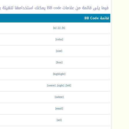
فيما يلى قائمة من علامات BB code يمكنك استخدامها لتهيئة رسائلك.
قائمة BB Code
[u]
,
[i]
,
[b]
[color]
[size]
[font]
[highlight]
[center]
,
[right]
,
[left]
[indent]
[email]
[url]