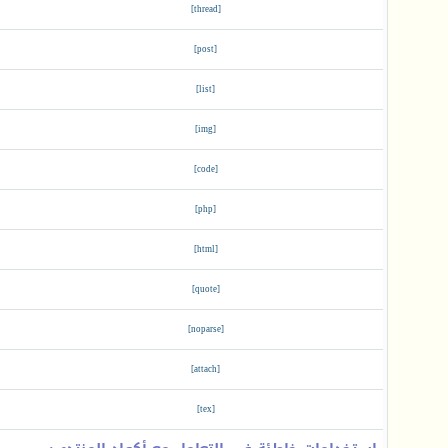
[thread]
[post]
[list]
[img]
[code]
[php]
[html]
[quote]
[noparse]
[attach]
[tex]