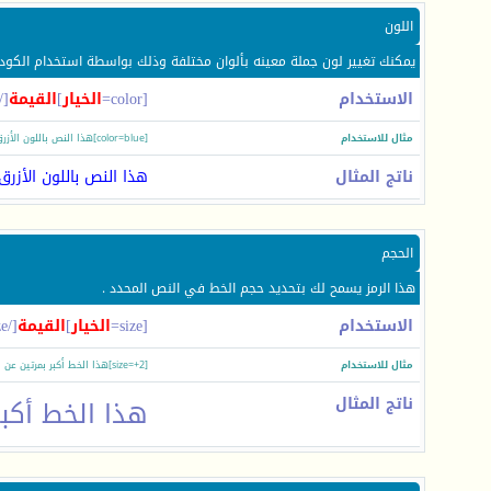
اللون
يمكنك تغيير لون جملة معينه بألوان مختلفة وذلك بواسطة استخدام الكود ا
الاستخدام
[color=
الخيار
]
القيمة
[/color]
مثال للاستخدام
[color=blue]هذا النص باللون الأزرق[/color]
ناتج المثال
هذا النص باللون الأزرق
الحجم
هذا الرمز يسمح لك بتحديد حجم الخط في النص المحدد .
الاستخدام
[size=
الخيار
]
القيمة
[/size]
مثال للاستخدام
[size=+2]هذا الخط أكبر بمرتين عن الخط العادي[/size]
ناتج المثال
هذا الخط أكبر