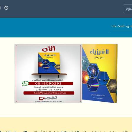
الج
يوم