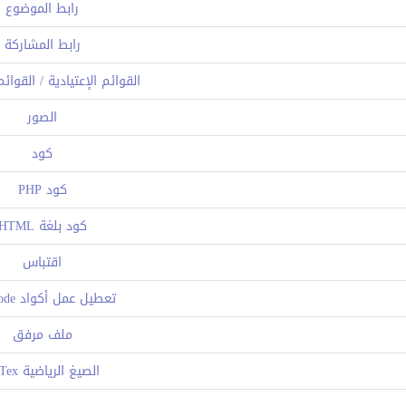
رابط الموضوع
رابط المشاركة
القوائم الإعتيادية / القوائ
الصور
كود
كود PHP
كود بلغة HTML
اقتباس
تعطيل عمل أكواد BB Code
ملف مرفق
الصيغ الرياضية LaTex