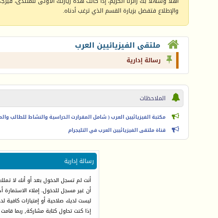
أهلا وسهلا بك زائرنا الكريم، إذا كانت هذه زيارتك الأولى للمنتدى، فيرجى 
والإطلاع فتفضل بزيارة القسم الذي ترغب أدناه.
ملتقى الفيزيائيين العرب
رسالة إدارية
الملاحظات
مكتبة الفيزيائيين العرب ( شامل المقرارت الدراسية والنشاط للطالب والمعل
قناة ملتقى الفيزيائيين العرب في التليجرام
رسالة إدارية
أنت لم تسجل الدخول بعد أو أنك لا تملك
أن غير مسجل للدخول. إملاء الاستمارة 
ليست لديك صلاحية أو إمتيازات كافية ل
إذا كنت تحاول كتابة مشاركة, ربما قامت 