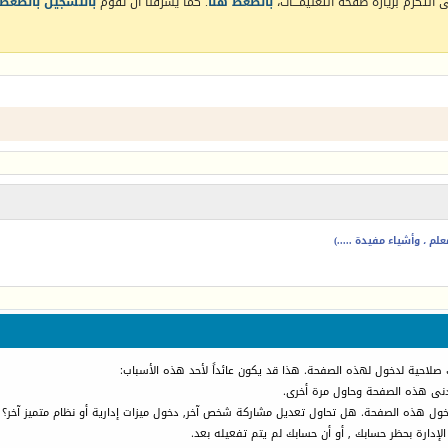
التكرم بزيارة صفحة التعليمـــات،
بالضغط هنا
. كما يشرفنا أن تقوم
بالتسجيل بالضغط 
م ، وأشياء مفيدة .....)
 صلاحية لدخول لهذه الصفحة. هذا قد يكون عائداً لأحد هذه الأسباب:
أدنى هذه الصفحة وحاول مرة أخرى.
دخول هذه الصفحة. هل تحاول تعديل مشاركة شخص آخر, دخول ميزات إدارية أو نظام متميز آخر؟
الإدارة بحظر حسابك , أو أن حسابك لم يتم تفعيله بعد.