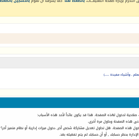
التكرم بزيارة صفحة التعليمـــات،
بالضغط هنا
. كما يشرفنا أن تقوم
بالتسجيل بالضغط 
م ، وأشياء مفيدة .....)
 صلاحية لدخول لهذه الصفحة. هذا قد يكون عائداً لأحد هذه الأسباب:
أدنى هذه الصفحة وحاول مرة أخرى.
دخول هذه الصفحة. هل تحاول تعديل مشاركة شخص آخر, دخول ميزات إدارية أو نظام متميز آخر؟
الإدارة بحظر حسابك , أو أن حسابك لم يتم تفعيله بعد.