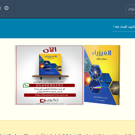
السب
يوم