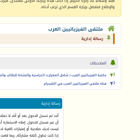
أهلا وسهلا بك زائرنا الكريم، إذا كانت هذه زيارتك الأولى للمنتدى، فيرجى 
والإطلاع فتفضل بزيارة القسم الذي ترغب أدناه.
ملتقى الفيزيائيين العرب
رسالة إدارية
الملاحظات
مكتبة الفيزيائيين العرب ( شامل المقرارت الدراسية والنشاط للطالب والمعل
قناة ملتقى الفيزيائيين العرب في التليجرام
رسالة إدارية
أنت لم تسجل الدخول بعد أو أنك لا تملك
أن غير مسجل للدخول. إملاء الاستمارة 
ليست لديك صلاحية أو إمتيازات كافية ل
إذا كنت تحاول كتابة مشاركة, ربما قامت 