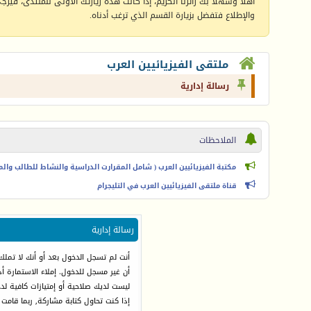
أهلا وسهلا بك زائرنا الكريم، إذا كانت هذه زيارتك الأولى للمنتدى، فيرجى 
والإطلاع فتفضل بزيارة القسم الذي ترغب أدناه.
ملتقى الفيزيائيين العرب
رسالة إدارية
الملاحظات
مكتبة الفيزيائيين العرب ( شامل المقرارت الدراسية والنشاط للطالب والمعل
قناة ملتقى الفيزيائيين العرب في التليجرام
رسالة إدارية
أنت لم تسجل الدخول بعد أو أنك لا تملك
أن غير مسجل للدخول. إملاء الاستمارة 
ليست لديك صلاحية أو إمتيازات كافية ل
إذا كنت تحاول كتابة مشاركة, ربما قامت 