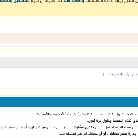
التكرم بزيارة صفحة التعليمـــات،
بالضغط هنا
. كما يشرفنا أن تقوم
بالتسجيل بالضغط 
م ، وأشياء مفيدة .....)
 صلاحية لدخول لهذه الصفحة. هذا قد يكون عائداً لأحد هذه الأسباب:
أدنى هذه الصفحة وحاول مرة أخرى.
دخول هذه الصفحة. هل تحاول تعديل مشاركة شخص آخر, دخول ميزات إدارية أو نظام متميز آخر؟
الإدارة بحظر حسابك , أو أن حسابك لم يتم تفعيله بعد.