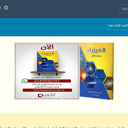
السب
يوم