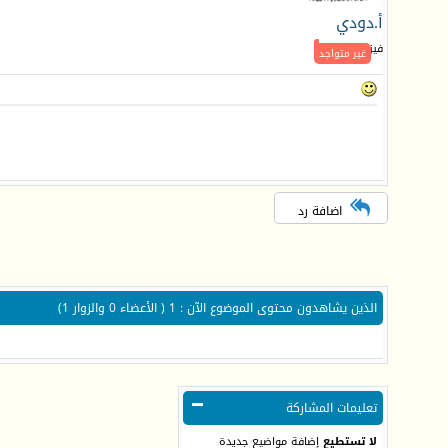
أ.دودي
فيزيائي جـديد
غير متواجد
اضافة رد
الذين يشاهدون محتوى الموضوع الآن : 1
( الأعضاء 0 والزوار 1)
تعليمات المشاركة
لا تستطيع
إضافة مواضيع جديدة