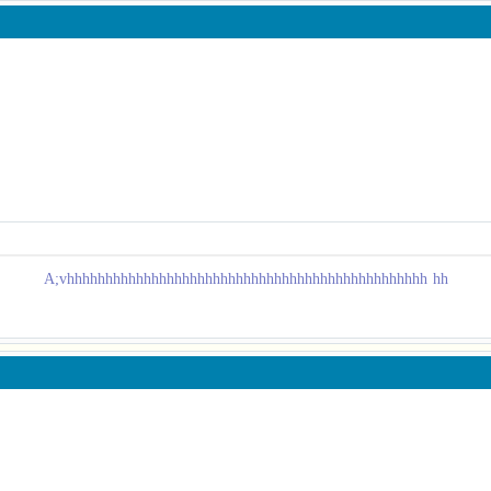
A;vhhhhhhhhhhhhhhhhhhhhhhhhhhhhhhhhhhhhhhhhhhhhhhh hh