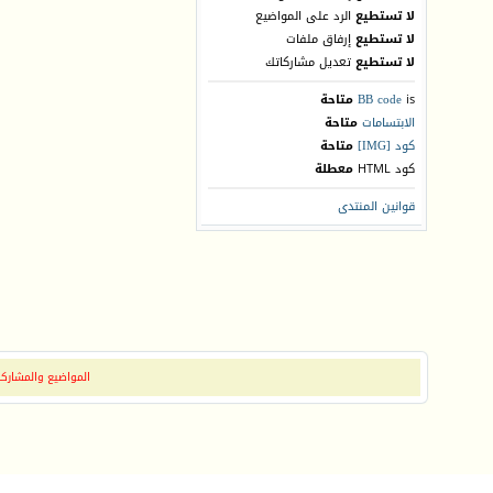
لا تستطيع
الرد على المواضيع
لا تستطيع
إرفاق ملفات
لا تستطيع
تعديل مشاركاتك
is
BB code
متاحة
الابتسامات
متاحة
كود [IMG]
متاحة
كود HTML
معطلة
قوانين المنتدى
المواضيع والمشاركات