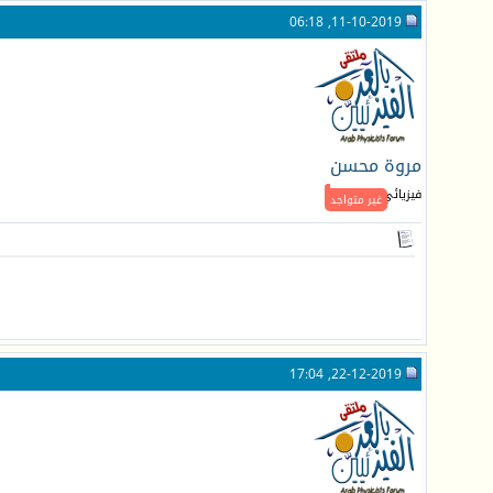
11-10-2019, 06:18
مروة محسن
فيزيائي جـديد
غير متواجد
22-12-2019, 17:04