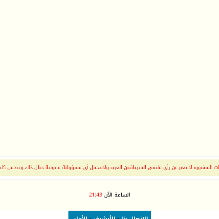
 المنشورة لا تعبر عن رأي ملتقى الفيزيائيين العرب ولانتحمل أي مسؤولية قانونية حيال ذلك ويتحمل كات
الساعة الآن
21:43
الاتصال بنا
-
الأرشيف
-
الأعلى